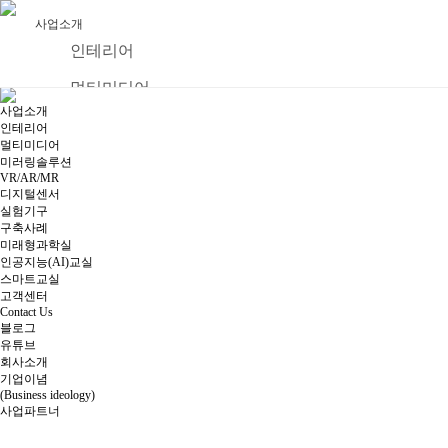
사업소개
인테리어
멀티미디어
사업소개
미러링솔루션
인테리어
멀티미디어
VR/AR/MR
미러링솔루션
VR/AR/MR
디지털센서
디지털센서
실험기구
구축사례
실험기구
미래형과학실
구축사례
인공지능(AI)교실
스마트교실
미래형과학실
고객센터
Contact Us
인공지능(AI)교실
블로그
유튜브
스마트교실
회사소개
기업이념
고객센터
(Business ideology)
사업파트너
Contact Us